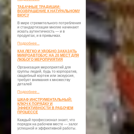
ТАБАЧНЫЕ ТРАДИЦИИ:
ВОЗВРАЩЕНИЕ К НАТУРАЛЬНОМУ
ВКУСУ
В мире стремительного потребления
и стандартизации многие начинают
искать аутентичность — и в
продуктах, и в привычках.
Подробнее...
КАК ЛЕГКО И УДОБНО ЗАКАЗАТЬ
МИКРОАВТОБУС НА 20 МЕСТ ДЛЯ
ЛЮБОГО МЕРОПРИЯТИЯ
Организация мероприятий для
группы людей, будь то корпоратив,
свадебный кортеж или экскурсия,
требует внимания к множеству
деталей
Подробнее...
ШКАФ ИНСТРУМЕНТАЛЬНЫЙ:
КЛЮЧ К ПОРЯДКУ И
ЭФФЕКТИВНОСТИ В РАБОЧЕМ
ПРОЦЕССЕ
Каждый профессионал знает, что
порядок на рабочем месте — залог
успешной и эффективной работы.