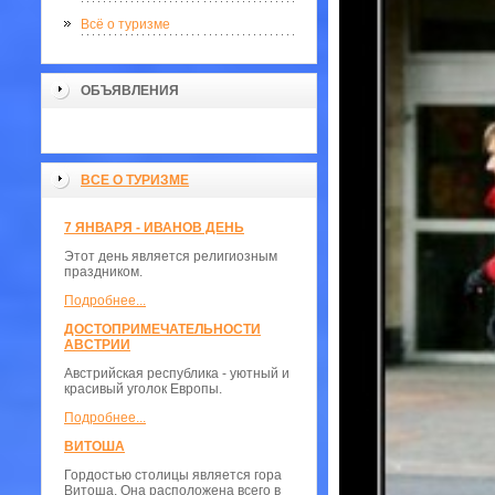
Всё о туризме
ОБЪЯВЛЕНИЯ
ВСЕ О ТУРИЗМЕ
7 ЯНВАРЯ - ИВАНОВ ДЕНЬ
Этот день является религиозным
праздником.
Подробнее...
ДОСТОПРИМЕЧАТЕЛЬНОСТИ
АВСТРИИ
Австрийская республика - уютный и
красивый уголок Европы.
Подробнее...
ВИТОША
Гордостью столицы является гора
Витоша. Она расположена всего в