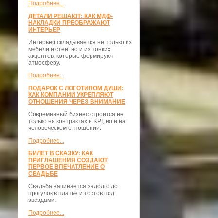
Подробнее...
ДЕТАЛИ РЕШАЮТ: КАК МДФ-
НАКЛАДКИ ПРЕОБРАЖАЮТ
ИНТЕРЬЕР
Интерьер складывается не только из
мебели и стен, но и из тонких
акцентов, которые формируют
атмосферу.
Подробнее...
ПОДАРОК С ЛОГОТИПОМ ДУШИ:
КАК КОМПАНИИ УКРЕПЛЯЮТ
ОТНОШЕНИЯ ЧЕРЕЗ ВНИМАНИЕ
Современный бизнес строится не
только на контрактах и KPI, но и на
человеческом отношении.
Подробнее...
БИЛЕТ В СКАЗКУ: КАК
ПРИГЛАШЕНИЯ СОЗДАЮТ
ПЕРВОЕ ВПЕЧАТЛЕНИЕ О
СВАДЬБЕ
Свадьба начинается задолго до
прогулок в платье и тостов под
звёздами.
Подробнее...