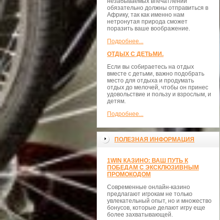
незабываемых впечатлений
обязательно должны отправиться в
Африку, так как именно нам
нетронутая природа сможет
поразить ваше воображение.
Подробнее...
ОТДЫХ С ДЕТЬМИ.
Если вы собираетесь на отдых
вместе с детьми, важно подобрать
место для отдыха и продумать
отдых до мелочей, чтобы он принес
удовольствие и пользу и взрослым, и
детям.
Подробнее...
ПОЛЕЗНАЯ ИНФОРМАЦИЯ
1WIN КАЗИНО: ВАШ ПУТЬ К
ПОБЕДАМ С ЭКСКЛЮЗИВНЫМ
ПРОМОКОДОМ
Современные онлайн-казино
предлагают игрокам не только
увлекательный опыт, но и множество
бонусов, которые делают игру еще
более захватывающей.