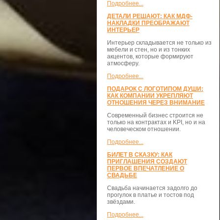
Подробнее...
ДЕТАЛИ РЕШАЮТ: КАК МДФ-
НАКЛАДКИ ПРЕОБРАЖАЮТ
ИНТЕРЬЕР
Интерьер складывается не только из
мебели и стен, но и из тонких
акцентов, которые формируют
атмосферу.
Подробнее...
ПОДАРОК С ЛОГОТИПОМ ДУШИ:
КАК КОМПАНИИ УКРЕПЛЯЮТ
ОТНОШЕНИЯ ЧЕРЕЗ ВНИМАНИЕ
Современный бизнес строится не
только на контрактах и KPI, но и на
человеческом отношении.
Подробнее...
БИЛЕТ В СКАЗКУ: КАК
ПРИГЛАШЕНИЯ СОЗДАЮТ
ПЕРВОЕ ВПЕЧАТЛЕНИЕ О
СВАДЬБЕ
Свадьба начинается задолго до
прогулок в платье и тостов под
звёздами.
Подробнее...