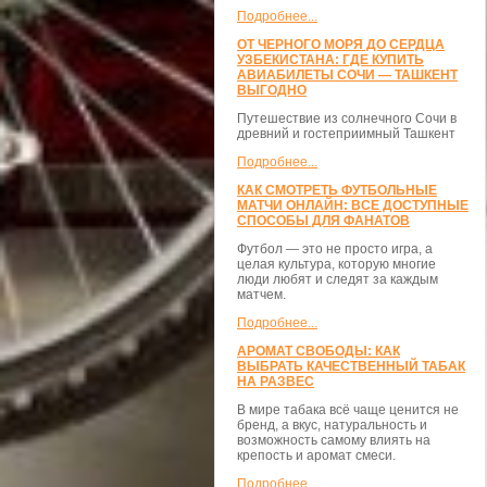
Подробнее...
ОТ ЧЕРНОГО МОРЯ ДО СЕРДЦА
УЗБЕКИСТАНА: ГДЕ КУПИТЬ
АВИАБИЛЕТЫ СОЧИ — ТАШКЕНТ
ВЫГОДНО
Путешествие из солнечного Сочи в
древний и гостеприимный Ташкент
Подробнее...
КАК СМОТРЕТЬ ФУТБОЛЬНЫЕ
МАТЧИ ОНЛАЙН: ВСЕ ДОСТУПНЫЕ
СПОСОБЫ ДЛЯ ФАНАТОВ
Футбол — это не просто игра, а
целая культура, которую многие
люди любят и следят за каждым
матчем.
Подробнее...
АРОМАТ СВОБОДЫ: КАК
ВЫБРАТЬ КАЧЕСТВЕННЫЙ ТАБАК
НА РАЗВЕС
В мире табака всё чаще ценится не
бренд, а вкус, натуральность и
возможность самому влиять на
крепость и аромат смеси.
Подробнее...