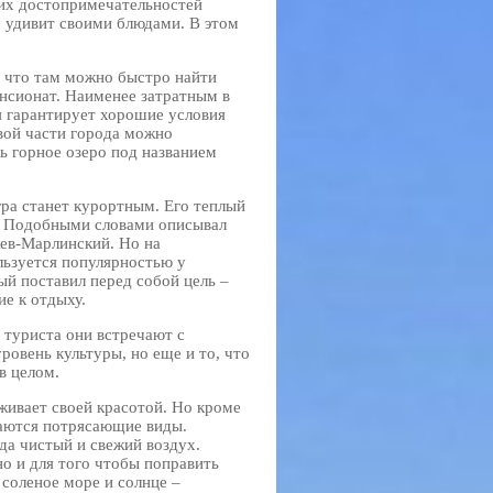
этих достопримечательностей
 удивит своими блюдами. В этом
, что там можно быстро найти
ансионат. Наименее затратным в
я гарантирует хорошие условия
овой части города можно
ь горное озеро под названием
гра станет курортным. Его теплый
. Подобными словами описывал
жев-Марлинский. Но на
льзуется популярностью у
ый поставил перед собой цель –
ие к отдыху.
 туриста они встречают с
овень культуры, но еще и то, что
в целом.
живает своей красотой. Но кроме
ваются потрясающие виды.
да чистый и свежий воздух.
но и для того чтобы поправить
соленое море и солнце –