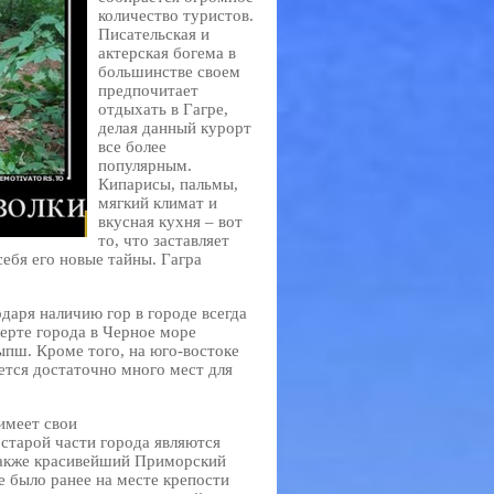
количество туристов.
Писательская и
актерская богема в
большинстве своем
предпочитает
отдыхать в Гагре,
делая данный курорт
все более
популярным.
Кипарисы, пальмы,
мягкий климат и
вкусная кухня – вот
то, что заставляет
себя его новые тайны. Гагра
одаря наличию гор в городе всегда
черте города в Черное море
ыпш. Кроме того, на юго-востоке
ется достаточно много мест для
 имеет свои
старой части города являются
 также красивейший Приморский
не было ранее на месте крепости