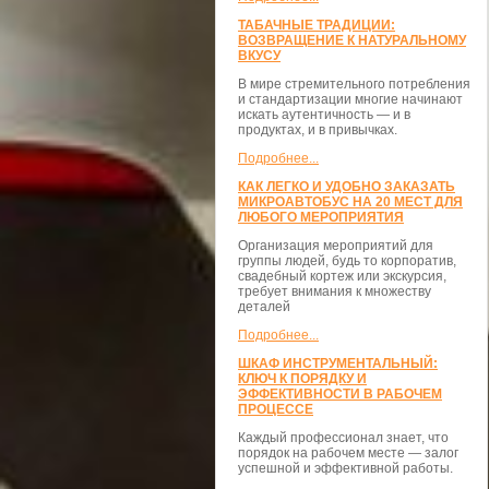
ТАБАЧНЫЕ ТРАДИЦИИ:
ВОЗВРАЩЕНИЕ К НАТУРАЛЬНОМУ
ВКУСУ
В мире стремительного потребления
и стандартизации многие начинают
искать аутентичность — и в
продуктах, и в привычках.
Подробнее...
КАК ЛЕГКО И УДОБНО ЗАКАЗАТЬ
МИКРОАВТОБУС НА 20 МЕСТ ДЛЯ
ЛЮБОГО МЕРОПРИЯТИЯ
Организация мероприятий для
группы людей, будь то корпоратив,
свадебный кортеж или экскурсия,
требует внимания к множеству
деталей
Подробнее...
ШКАФ ИНСТРУМЕНТАЛЬНЫЙ:
КЛЮЧ К ПОРЯДКУ И
ЭФФЕКТИВНОСТИ В РАБОЧЕМ
ПРОЦЕССЕ
Каждый профессионал знает, что
порядок на рабочем месте — залог
успешной и эффективной работы.