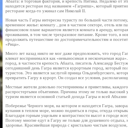
Абаата: и торговая фактория, и крепость Нитика. Недалеко от 
находится ресторан под названием «Гагрипш», который приятно
ресторане когда-то ужинал сам Николай II.
Новая часть Гагры интересна туристу по большей части потому
временное жилье: комнату , дом в частном секторе, отель или п
финансовом плане вариантом является комната в аренду, котора
проживания, в том числе трехразовое питание. Кроме того, в н
продолжить путешествие по достопримечательностям и посетит
«Рица».
Много лет назад никто не мог даже предположить, что город Га
климат воспринимался как «невыносимая и нескончаемая жара»
город, в частности крепость Абаата, писатель Александр Бесту
сегодняшний день Гагра является курортным город, который по
туристов. Это является заслугой принца Ольденбургского, котор
превратить Гагру в курорт. Он создал все условия, располагающ
Местные жители довольно гостеприимны и приветливы, каждого
распростертыми объятиями. Причина этому не только высокий ур
туризм является основной статьей дохода Гагры и всей Абхазии 
Побережье Черного моря, на котором и находится Гагра, завора
купания в теплом море, можно подняться в горы, откуда откры
Благодаря горным ущельям и контрастности высот в городе всег
Поэтому многие едут в Гагру не только для душевного отдыха, 
здоровье. Красивейшая природа с кристально чистым воздухом, 