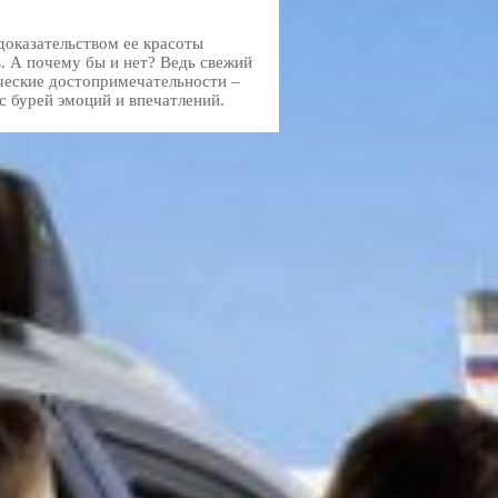
доказательством ее красоты
. А почему бы и нет? Ведь свежий
ические достопримечательности –
с бурей эмоций и впечатлений.