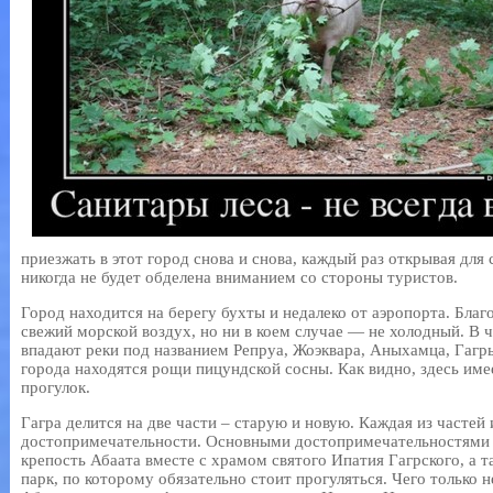
приезжать в этот город снова и снова, каждый раз открывая для 
никогда не будет обделена вниманием со стороны туристов.
Город находится на берегу бухты и недалеко от аэропорта. Благ
свежий морской воздух, но ни в коем случае — не холодный. В 
впадают реки под названием Репруа, Жоэквара, Аныхамца, Гагр
города находятся рощи пицундской сосны. Как видно, здесь име
прогулок.
Гагра делится на две части – старую и новую. Каждая из частей
достопримечательности. Основными достопримечательностями 
крепость Абаата вместе с храмом святого Ипатия Гагрского, а
парк, по которому обязательно стоит прогуляться. Чего только 