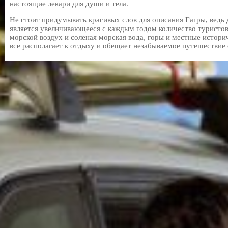
настоящие лекари для души и тела.
Не стоит придумывать красивых слов для описания Гагры, ведь 
является увеличивающееся с каждым годом количество туристов
морской воздух и соленая морская вода, горы и местные истор
все располагает к отдыху и обещает незабываемое путешествие 