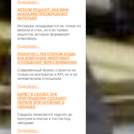
Подробнее...
ДЕТАЛИ РЕШАЮТ: КАК МДФ-
НАКЛАДКИ ПРЕОБРАЖАЮТ
ИНТЕРЬЕР
Интерьер складывается не только из
мебели и стен, но и из тонких
акцентов, которые формируют
атмосферу.
Подробнее...
ПОДАРОК С ЛОГОТИПОМ ДУШИ:
КАК КОМПАНИИ УКРЕПЛЯЮТ
ОТНОШЕНИЯ ЧЕРЕЗ ВНИМАНИЕ
Современный бизнес строится не
только на контрактах и KPI, но и на
человеческом отношении.
Подробнее...
БИЛЕТ В СКАЗКУ: КАК
ПРИГЛАШЕНИЯ СОЗДАЮТ
ПЕРВОЕ ВПЕЧАТЛЕНИЕ О
СВАДЬБЕ
Свадьба начинается задолго до
прогулок в платье и тостов под
звёздами.
Подробнее...