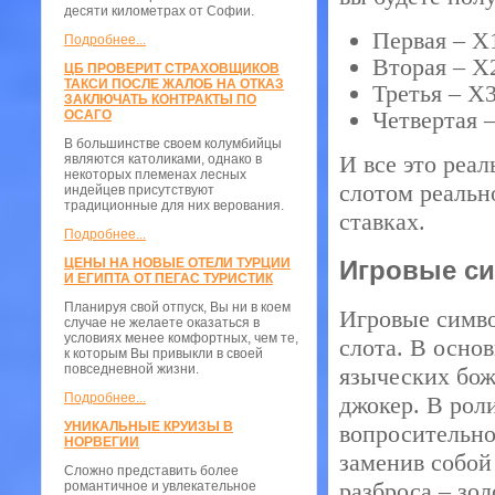
десяти километрах от Софии.
Первая – Х
Подробнее...
Вторая – Х
ЦБ ПРОВЕРИТ СТРАХОВЩИКОВ
ТАКСИ ПОСЛЕ ЖАЛОБ НА ОТКАЗ
Третья – Х3
ЗАКЛЮЧАТЬ КОНТРАКТЫ ПО
Четвертая –
ОСАГО
В большинстве своем колумбийцы
И все это реа
являются католиками, однако в
некоторых племенах лесных
слотом реальн
индейцев присутствуют
традиционные для них верования.
ставках.
Подробнее...
ЦЕНЫ НА НОВЫЕ ОТЕЛИ ТУРЦИИ
Игровые с
И ЕГИПТА ОТ ПЕГАС ТУРИСТИК
Планируя свой отпуск, Вы ни в коем
Игровые симво
случае не желаете оказаться в
условиях менее комфортных, чем те,
слота. В осно
к которым Вы привыкли в своей
повседневной жизни.
языческих бож
Подробнее...
джокер. В рол
УНИКАЛЬНЫЕ КРУИЗЫ В
вопросительно
НОРВЕГИИ
заменив собой
Сложно представить более
разброса – зо
романтичное и увлекательное