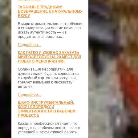
ТАБАЧНЫЕ ТРАДИЦИИ:
ВОЗВРАЩЕНИЕ К НАТУРАЛЬНОМУ
ВКУСУ
В мире стремительного потребления
и стандартизации многие начинают
искать аутентичность — и в
продуктах, и в привычках.
Подробнее...
КАК ЛЕГКО И УДОБНО ЗАКАЗАТЬ
МИКРОАВТОБУС НА 20 МЕСТ ДЛЯ
ЛЮБОГО МЕРОПРИЯТИЯ
Организация мероприятий для
группы людей, будь то корпоратив,
свадебный кортеж или экскурсия,
требует внимания к множеству
деталей
Подробнее...
ШКАФ ИНСТРУМЕНТАЛЬНЫЙ:
КЛЮЧ К ПОРЯДКУ И
ЭФФЕКТИВНОСТИ В РАБОЧЕМ
ПРОЦЕССЕ
Каждый профессионал знает, что
порядок на рабочем месте — залог
успешной и эффективной работы.