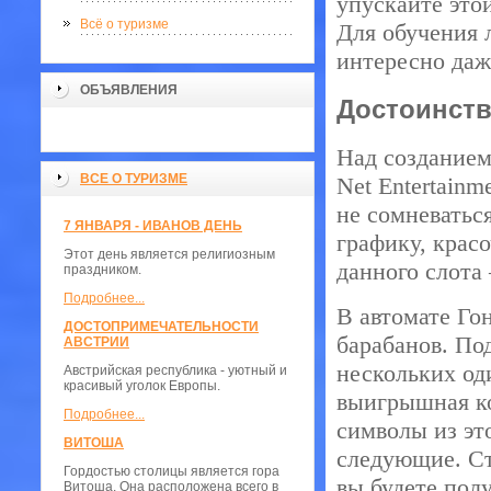
упускайте это
Всё о туризме
Для обучения 
интересно даж
ОБЪЯВЛЕНИЯ
Достоинств
Над созданием
ВСЕ О ТУРИЗМЕ
Net Entertainm
не сомневатьс
7 ЯНВАРЯ - ИВАНОВ ДЕНЬ
графику, крас
Этот день является религиозным
данного слота
праздником.
Подробнее...
В автомате Го
ДОСТОПРИМЕЧАТЕЛЬНОСТИ
барабанов. По
АВСТРИИ
нескольких од
Австрийская республика - уютный и
красивый уголок Европы.
выигрышная ко
Подробнее...
символы из эт
ВИТОША
следующие. С
Гордостью столицы является гора
вы будете полу
Витоша. Она расположена всего в