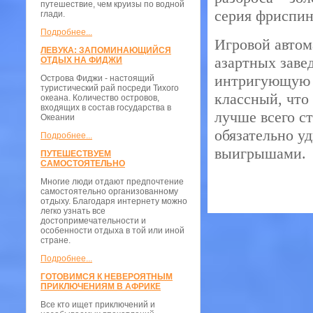
путешествие, чем круизы по водной
серия фриспин
глади.
Подробнее...
Игровой автом
ЛЕВУКА: ЗАПОМИНАЮЩИЙСЯ
азартных заве
ОТДЫХ НА ФИДЖИ
интригующую т
Острова Фиджи - настоящий
туристический рай посреди Тихого
классный, что
океана. Количество островов,
входящих в состав государства в
лучше всего ст
Океании
обязательно уд
Подробнее...
выигрышами.
ПУТЕШЕСТВУЕМ
САМОСТОЯТЕЛЬНО
Многие люди отдают предпочтение
самостоятельно организованному
отдыху. Благодаря интернету можно
легко узнать все
достопримечательности и
особенности отдыха в той или иной
стране.
Подробнее...
ГОТОВИМСЯ К НЕВЕРОЯТНЫМ
ПРИКЛЮЧЕНИЯМ В АФРИКЕ
Все кто ищет приключений и