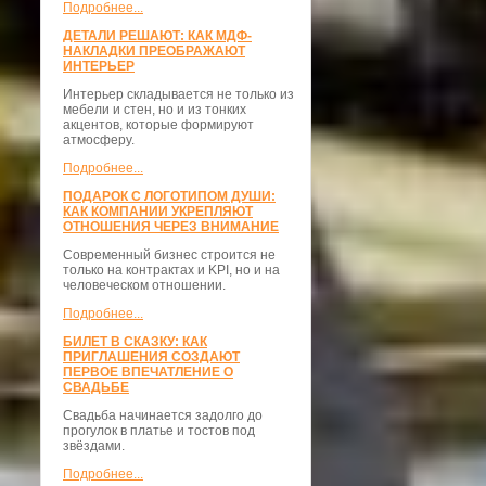
Подробнее...
ДЕТАЛИ РЕШАЮТ: КАК МДФ-
НАКЛАДКИ ПРЕОБРАЖАЮТ
ИНТЕРЬЕР
Интерьер складывается не только из
мебели и стен, но и из тонких
акцентов, которые формируют
атмосферу.
Подробнее...
ПОДАРОК С ЛОГОТИПОМ ДУШИ:
КАК КОМПАНИИ УКРЕПЛЯЮТ
ОТНОШЕНИЯ ЧЕРЕЗ ВНИМАНИЕ
Современный бизнес строится не
только на контрактах и KPI, но и на
человеческом отношении.
Подробнее...
БИЛЕТ В СКАЗКУ: КАК
ПРИГЛАШЕНИЯ СОЗДАЮТ
ПЕРВОЕ ВПЕЧАТЛЕНИЕ О
СВАДЬБЕ
Свадьба начинается задолго до
прогулок в платье и тостов под
звёздами.
Подробнее...