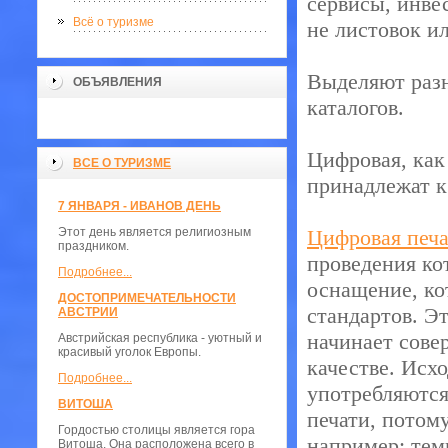
сервисы, инве
Всё о туризме
не листовок ил
Выделяют разн
ОБЪЯВЛЕНИЯ
каталогов.
Цифровая, как
ВСЕ О ТУРИЗМЕ
принадлежат к
7 ЯНВАРЯ - ИВАНОВ ДЕНЬ
Этот день является религиозным
Цифровая печа
праздником.
проведения ко
Подробнее...
оснащение, ко
ДОСТОПРИМЕЧАТЕЛЬНОСТИ
стандартов. Э
АВСТРИИ
начинает совер
Австрийская республика - уютный и
красивый уголок Европы.
качестве. Исх
Подробнее...
употребляются
ВИТОША
печати, потому
Гордостью столицы является гора
например: тем
Витоша. Она расположена всего в