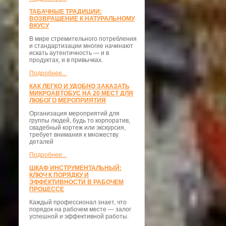
ТАБАЧНЫЕ ТРАДИЦИИ:
ВОЗВРАЩЕНИЕ К НАТУРАЛЬНОМУ
ВКУСУ
В мире стремительного потребления
и стандартизации многие начинают
искать аутентичность — и в
продуктах, и в привычках.
Подробнее...
КАК ЛЕГКО И УДОБНО ЗАКАЗАТЬ
МИКРОАВТОБУС НА 20 МЕСТ ДЛЯ
ЛЮБОГО МЕРОПРИЯТИЯ
Организация мероприятий для
группы людей, будь то корпоратив,
свадебный кортеж или экскурсия,
требует внимания к множеству
деталей
Подробнее...
ШКАФ ИНСТРУМЕНТАЛЬНЫЙ:
КЛЮЧ К ПОРЯДКУ И
ЭФФЕКТИВНОСТИ В РАБОЧЕМ
ПРОЦЕССЕ
Каждый профессионал знает, что
порядок на рабочем месте — залог
успешной и эффективной работы.