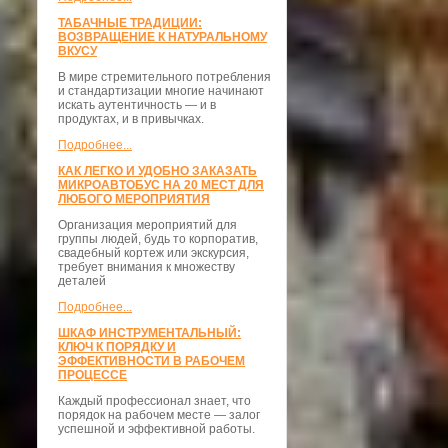
ТАБАЧНЫЕ ТРАДИЦИИ:
ВОЗВРАЩЕНИЕ К НАТУРАЛЬНОМУ
ВКУСУ
В мире стремительного потребления
и стандартизации многие начинают
искать аутентичность — и в
продуктах, и в привычках.
Подробнее...
КАК ЛЕГКО И УДОБНО ЗАКАЗАТЬ
МИКРОАВТОБУС НА 20 МЕСТ ДЛЯ
ЛЮБОГО МЕРОПРИЯТИЯ
Организация мероприятий для
группы людей, будь то корпоратив,
свадебный кортеж или экскурсия,
требует внимания к множеству
деталей
Подробнее...
ШКАФ ИНСТРУМЕНТАЛЬНЫЙ:
КЛЮЧ К ПОРЯДКУ И
ЭФФЕКТИВНОСТИ В РАБОЧЕМ
ПРОЦЕССЕ
Каждый профессионал знает, что
порядок на рабочем месте — залог
успешной и эффективной работы.