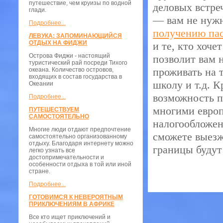
путешествие, чем круизы по водной
деловых встреч
глади.
— вам не нужн
Подробнее...
получению пас
ЛЕВУКА: ЗАПОМИНАЮЩИЙСЯ
ОТДЫХ НА ФИДЖИ
и те, кто хоч
Острова Фиджи - настоящий
позволит вам 
туристический рай посреди Тихого
проживать на 
океана. Количество островов,
входящих в состав государства в
школу и т.д. К
Океании
возможность п
Подробнее...
многими европ
ПУТЕШЕСТВУЕМ
САМОСТОЯТЕЛЬНО
налогообложен
Многие люди отдают предпочтение
сможете выезжа
самостоятельно организованному
отдыху. Благодаря интернету можно
границы будут
легко узнать все
достопримечательности и
особенности отдыха в той или иной
стране.
Подробнее...
ГОТОВИМСЯ К НЕВЕРОЯТНЫМ
ПРИКЛЮЧЕНИЯМ В АФРИКЕ
Все кто ищет приключений и