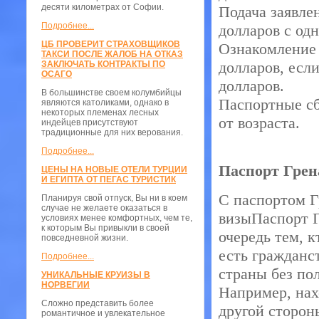
десяти километрах от Софии.
Подача заявле
Подробнее...
долларов с одн
ЦБ ПРОВЕРИТ СТРАХОВЩИКОВ
Ознакомление 
ТАКСИ ПОСЛЕ ЖАЛОБ НА ОТКАЗ
долларов, если
ЗАКЛЮЧАТЬ КОНТРАКТЫ ПО
ОСАГО
долларов.
В большинстве своем колумбийцы
Паспортные сб
являются католиками, однако в
некоторых племенах лесных
от возраста.
индейцев присутствуют
традиционные для них верования.
Подробнее...
Паспорт Грен
ЦЕНЫ НА НОВЫЕ ОТЕЛИ ТУРЦИИ
И ЕГИПТА ОТ ПЕГАС ТУРИСТИК
С паспортом Г
Планируя свой отпуск, Вы ни в коем
случае не желаете оказаться в
визыПаспорт Г
условиях менее комфортных, чем те,
к которым Вы привыкли в своей
очередь тем, к
повседневной жизни.
есть гражданс
Подробнее...
страны без по
УНИКАЛЬНЫЕ КРУИЗЫ В
НОРВЕГИИ
Например, нахо
Сложно представить более
другой сторон
романтичное и увлекательное