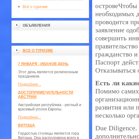
островеЧтобы 
Всё о туризме
необходимых д
проводится пр
ОБЪЯВЛЕНИЯ
заявление одо
совершить инв
правительство
ВСЕ О ТУРИЗМЕ
гражданство и 
Паспорт действ
7 ЯНВАРЯ - ИВАНОВ ДЕНЬ
Отказываться 
Этот день является религиозным
праздником.
Есть ли каки
Подробнее...
Помимо самих
ДОСТОПРИМЕЧАТЕЛЬНОСТИ
АВСТРИИ
организационн
Австрийская республика - уютный и
развития или 
красивый уголок Европы.
несколько орг
Подробнее...
ВИТОША
Due Diligence.
Гордостью столицы является гора
дополнительно
Витоша. Она расположена всего в