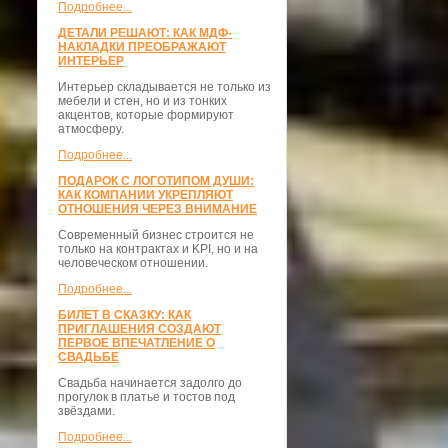
Подробнее...
ДЕТАЛИ РЕШАЮТ: КАК МДФ-
НАКЛАДКИ ПРЕОБРАЖАЮТ
ИНТЕРЬЕР
Интерьер складывается не только из
мебели и стен, но и из тонких
акцентов, которые формируют
атмосферу.
Подробнее...
ПОДАРОК С ЛОГОТИПОМ ДУШИ:
КАК КОМПАНИИ УКРЕПЛЯЮТ
ОТНОШЕНИЯ ЧЕРЕЗ ВНИМАНИЕ
Современный бизнес строится не
только на контрактах и KPI, но и на
человеческом отношении.
Подробнее...
БИЛЕТ В СКАЗКУ: КАК
ПРИГЛАШЕНИЯ СОЗДАЮТ
ПЕРВОЕ ВПЕЧАТЛЕНИЕ О
СВАДЬБЕ
Свадьба начинается задолго до
прогулок в платье и тостов под
звёздами.
Подробнее...