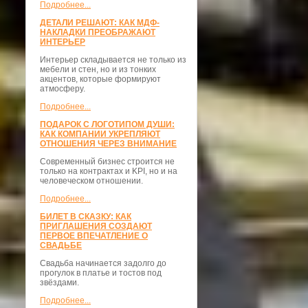
Подробнее...
ДЕТАЛИ РЕШАЮТ: КАК МДФ-
НАКЛАДКИ ПРЕОБРАЖАЮТ
ИНТЕРЬЕР
Интерьер складывается не только из
мебели и стен, но и из тонких
акцентов, которые формируют
атмосферу.
Подробнее...
ПОДАРОК С ЛОГОТИПОМ ДУШИ:
КАК КОМПАНИИ УКРЕПЛЯЮТ
ОТНОШЕНИЯ ЧЕРЕЗ ВНИМАНИЕ
Современный бизнес строится не
только на контрактах и KPI, но и на
человеческом отношении.
Подробнее...
БИЛЕТ В СКАЗКУ: КАК
ПРИГЛАШЕНИЯ СОЗДАЮТ
ПЕРВОЕ ВПЕЧАТЛЕНИЕ О
СВАДЬБЕ
Свадьба начинается задолго до
прогулок в платье и тостов под
звёздами.
Подробнее...