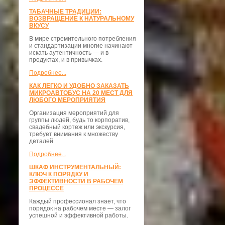
ТАБАЧНЫЕ ТРАДИЦИИ:
ВОЗВРАЩЕНИЕ К НАТУРАЛЬНОМУ
ВКУСУ
В мире стремительного потребления
и стандартизации многие начинают
искать аутентичность — и в
продуктах, и в привычках.
Подробнее...
КАК ЛЕГКО И УДОБНО ЗАКАЗАТЬ
МИКРОАВТОБУС НА 20 МЕСТ ДЛЯ
ЛЮБОГО МЕРОПРИЯТИЯ
Организация мероприятий для
группы людей, будь то корпоратив,
свадебный кортеж или экскурсия,
требует внимания к множеству
деталей
Подробнее...
ШКАФ ИНСТРУМЕНТАЛЬНЫЙ:
КЛЮЧ К ПОРЯДКУ И
ЭФФЕКТИВНОСТИ В РАБОЧЕМ
ПРОЦЕССЕ
Каждый профессионал знает, что
порядок на рабочем месте — залог
успешной и эффективной работы.