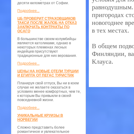
десяти километрах от Софии.
равнодушным. 
Подробнее...
пригородах ст
ЦБ ПРОВЕРИТ СТРАХОВЩИКОВ
новогоднее вр
ТАКСИ ПОСЛЕ ЖАЛОБ НА ОТКАЗ
ЗАКЛЮЧАТЬ КОНТРАКТЫ ПО
в тех местах.
ОСАГО
В большинстве своем колумбийцы
являются католиками, однако в
В общем подво
некоторых племенах лесных
индейцев присутствуют
Финляндии, ва
традиционные для них верования.
Клауса.
Подробнее...
ЦЕНЫ НА НОВЫЕ ОТЕЛИ ТУРЦИИ
И ЕГИПТА ОТ ПЕГАС ТУРИСТИК
Планируя свой отпуск, Вы ни в коем
случае не желаете оказаться в
условиях менее комфортных, чем те,
к которым Вы привыкли в своей
повседневной жизни.
Подробнее...
УНИКАЛЬНЫЕ КРУИЗЫ В
НОРВЕГИИ
Сложно представить более
романтичное и увлекательное