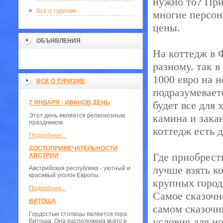
нужно то? При
Всё о туризме
многие персон
цены.
ОБЪЯВЛЕНИЯ
На коттедж в 
разному. так 
1000 евро на н
ВСЕ О ТУРИЗМЕ
подразумевает
7 ЯНВАРЯ - ИВАНОВ ДЕНЬ
будет все для 
Этот день является религиозным
камина и зака
праздником.
коттедж есть 
Подробнее...
ДОСТОПРИМЕЧАТЕЛЬНОСТИ
Где приобрест
АВСТРИИ
лучше взять к
Австрийская республика - уютный и
красивый уголок Европы.
крупных город
Подробнее...
Самое сказочн
ВИТОША
самом сказочн
Гордостью столицы является гора
условия для н
Витоша. Она расположена всего в