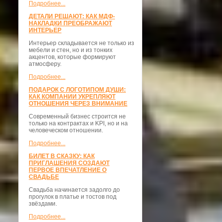
Подробнее...
ДЕТАЛИ РЕШАЮТ: КАК МДФ-
НАКЛАДКИ ПРЕОБРАЖАЮТ
ИНТЕРЬЕР
Интерьер складывается не только из
мебели и стен, но и из тонких
акцентов, которые формируют
атмосферу.
Подробнее...
ПОДАРОК С ЛОГОТИПОМ ДУШИ:
КАК КОМПАНИИ УКРЕПЛЯЮТ
ОТНОШЕНИЯ ЧЕРЕЗ ВНИМАНИЕ
Современный бизнес строится не
только на контрактах и KPI, но и на
человеческом отношении.
Подробнее...
БИЛЕТ В СКАЗКУ: КАК
ПРИГЛАШЕНИЯ СОЗДАЮТ
ПЕРВОЕ ВПЕЧАТЛЕНИЕ О
СВАДЬБЕ
Свадьба начинается задолго до
прогулок в платье и тостов под
звёздами.
Подробнее...