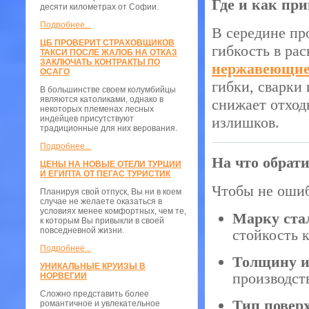
Где и как пр
десяти километрах от Софии.
Подробнее...
В середине пр
ЦБ ПРОВЕРИТ СТРАХОВЩИКОВ
гибкость в ра
ТАКСИ ПОСЛЕ ЖАЛОБ НА ОТКАЗ
ЗАКЛЮЧАТЬ КОНТРАКТЫ ПО
нержавеющие
ОСАГО
гибки, сварки
В большинстве своем колумбийцы
являются католиками, однако в
снижает отход
некоторых племенах лесных
индейцев присутствуют
излишков.
традиционные для них верования.
Подробнее...
На что обрат
ЦЕНЫ НА НОВЫЕ ОТЕЛИ ТУРЦИИ
И ЕГИПТА ОТ ПЕГАС ТУРИСТИК
Чтобы не ошиб
Планируя свой отпуск, Вы ни в коем
случае не желаете оказаться в
условиях менее комфортных, чем те,
Марку ста
к которым Вы привыкли в своей
повседневной жизни.
стойкость к
Подробнее...
Толщину и
УНИКАЛЬНЫЕ КРУИЗЫ В
производст
НОРВЕГИИ
Сложно представить более
Тип повер
романтичное и увлекательное