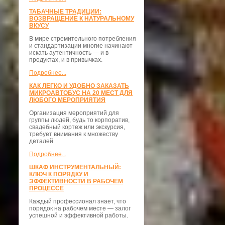
ТАБАЧНЫЕ ТРАДИЦИИ:
ВОЗВРАЩЕНИЕ К НАТУРАЛЬНОМУ
ВКУСУ
В мире стремительного потребления
и стандартизации многие начинают
искать аутентичность — и в
продуктах, и в привычках.
Подробнее...
КАК ЛЕГКО И УДОБНО ЗАКАЗАТЬ
МИКРОАВТОБУС НА 20 МЕСТ ДЛЯ
ЛЮБОГО МЕРОПРИЯТИЯ
Организация мероприятий для
группы людей, будь то корпоратив,
свадебный кортеж или экскурсия,
требует внимания к множеству
деталей
Подробнее...
ШКАФ ИНСТРУМЕНТАЛЬНЫЙ:
КЛЮЧ К ПОРЯДКУ И
ЭФФЕКТИВНОСТИ В РАБОЧЕМ
ПРОЦЕССЕ
Каждый профессионал знает, что
порядок на рабочем месте — залог
успешной и эффективной работы.