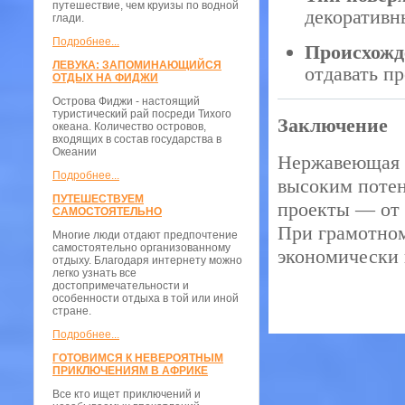
путешествие, чем круизы по водной
декоративн
глади.
Подробнее...
Происхожд
ЛЕВУКА: ЗАПОМИНАЮЩИЙСЯ
отдавать п
ОТДЫХ НА ФИДЖИ
Острова Фиджи - настоящий
туристический рай посреди Тихого
Заключение
океана. Количество островов,
входящих в состав государства в
Океании
Нержавеющая с
Подробнее...
высоким потен
ПУТЕШЕСТВУЕМ
проекты — от 
САМОСТОЯТЕЛЬНО
При грамотно
Многие люди отдают предпочтение
самостоятельно организованному
экономически 
отдыху. Благодаря интернету можно
легко узнать все
достопримечательности и
особенности отдыха в той или иной
стране.
Подробнее...
ГОТОВИМСЯ К НЕВЕРОЯТНЫМ
ПРИКЛЮЧЕНИЯМ В АФРИКЕ
Все кто ищет приключений и