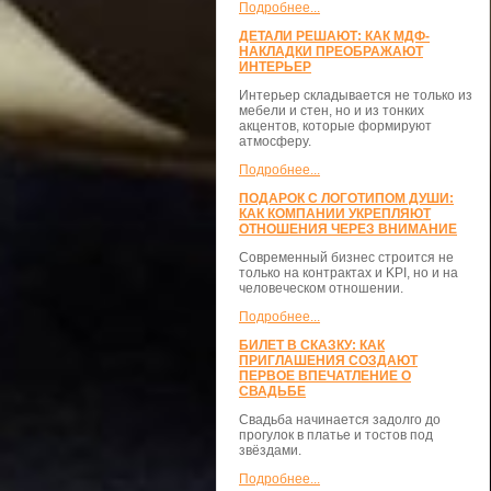
Подробнее...
ДЕТАЛИ РЕШАЮТ: КАК МДФ-
НАКЛАДКИ ПРЕОБРАЖАЮТ
ИНТЕРЬЕР
Интерьер складывается не только из
мебели и стен, но и из тонких
акцентов, которые формируют
атмосферу.
Подробнее...
ПОДАРОК С ЛОГОТИПОМ ДУШИ:
КАК КОМПАНИИ УКРЕПЛЯЮТ
ОТНОШЕНИЯ ЧЕРЕЗ ВНИМАНИЕ
Современный бизнес строится не
только на контрактах и KPI, но и на
человеческом отношении.
Подробнее...
БИЛЕТ В СКАЗКУ: КАК
ПРИГЛАШЕНИЯ СОЗДАЮТ
ПЕРВОЕ ВПЕЧАТЛЕНИЕ О
СВАДЬБЕ
Свадьба начинается задолго до
прогулок в платье и тостов под
звёздами.
Подробнее...