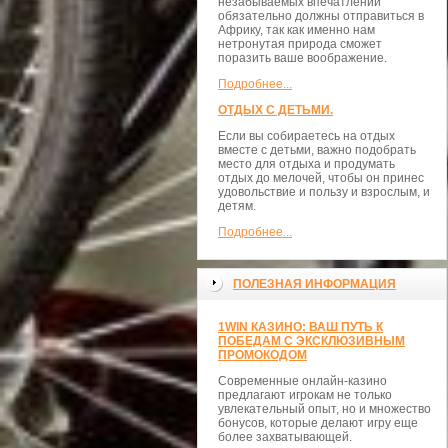
незабываемых впечатлений
обязательно должны отправиться в
Африку, так как именно нам
нетронутая природа сможет
поразить ваше воображение.
Подробнее...
ОТДЫХ С ДЕТЬМИ.
Если вы собираетесь на отдых
вместе с детьми, важно подобрать
место для отдыха и продумать
отдых до мелочей, чтобы он принес
удовольствие и пользу и взрослым, и
детям.
Подробнее...
ПОЛЕЗНАЯ ИНФОРМАЦИЯ
1WIN КАЗИНО: ВАШ ПУТЬ К
ПОБЕДАМ С ЭКСКЛЮЗИВНЫМ
ПРОМОКОДОМ
Современные онлайн-казино
предлагают игрокам не только
увлекательный опыт, но и множество
бонусов, которые делают игру еще
более захватывающей.