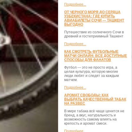
Подробнее...
ОТ ЧЕРНОГО МОРЯ ДО СЕРДЦА
УЗБЕКИСТАНА: ГДЕ КУПИТЬ
АВИАБИЛЕТЫ СОЧИ — ТАШКЕНТ
ВЫГОДНО
Путешествие из солнечного Сочи в
древний и гостеприимный Ташкент
Подробнее...
КАК СМОТРЕТЬ ФУТБОЛЬНЫЕ
МАТЧИ ОНЛАЙН: ВСЕ ДОСТУПНЫЕ
СПОСОБЫ ДЛЯ ФАНАТОВ
Футбол — это не просто игра, а
целая культура, которую многие
люди любят и следят за каждым
матчем.
Подробнее...
АРОМАТ СВОБОДЫ: КАК
ВЫБРАТЬ КАЧЕСТВЕННЫЙ ТАБАК
НА РАЗВЕС
В мире табака всё чаще ценится не
бренд, а вкус, натуральность и
возможность самому влиять на
крепость и аромат смеси.
Подробнее...