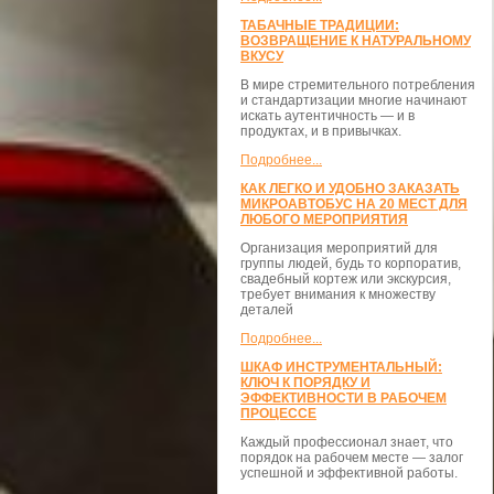
ТАБАЧНЫЕ ТРАДИЦИИ:
ВОЗВРАЩЕНИЕ К НАТУРАЛЬНОМУ
ВКУСУ
В мире стремительного потребления
и стандартизации многие начинают
искать аутентичность — и в
продуктах, и в привычках.
Подробнее...
КАК ЛЕГКО И УДОБНО ЗАКАЗАТЬ
МИКРОАВТОБУС НА 20 МЕСТ ДЛЯ
ЛЮБОГО МЕРОПРИЯТИЯ
Организация мероприятий для
группы людей, будь то корпоратив,
свадебный кортеж или экскурсия,
требует внимания к множеству
деталей
Подробнее...
ШКАФ ИНСТРУМЕНТАЛЬНЫЙ:
КЛЮЧ К ПОРЯДКУ И
ЭФФЕКТИВНОСТИ В РАБОЧЕМ
ПРОЦЕССЕ
Каждый профессионал знает, что
порядок на рабочем месте — залог
успешной и эффективной работы.