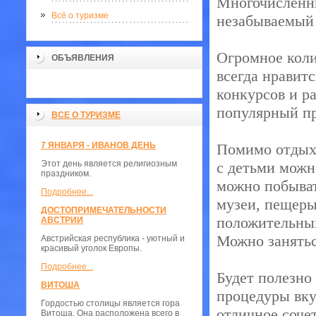
Многочисленн
Всё о туризме
незабываемый 
Огромное коли
ОБЪЯВЛЕНИЯ
всегда нравитс
конкурсов и р
популярный пр
ВСЕ О ТУРИЗМЕ
7 ЯНВАРЯ - ИВАНОВ ДЕНЬ
Помимо отдыха
Этот день является религиозным
с детьми можн
праздником.
можно побыват
Подробнее...
музеи, пещеры
ДОСТОПРИМЕЧАТЕЛЬНОСТИ
положительных
АВСТРИИ
Можно занятьс
Австрийская республика - уютный и
красивый уголок Европы.
Подробнее...
Будет полезно
ВИТОША
процедуры вку
Гордостью столицы является гора
отличное соче
Витоша. Она расположена всего в