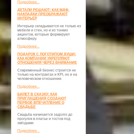
Подробнее...
ДЕТАЛИ РЕШАЮТ: КАК МДФ-
НАКЛАДКИ ПРЕОБРАЖАЮТ
ИНТЕРЬЕР
Интерьер складывается не только из
мебели и стен, но и из тонких
акцентов, которые формируют
атмосферу.
Подробнее...
ПОДАРОК С ЛОГОТИПОМ ДУШИ:
КАК КОМПАНИИ УКРЕПЛЯЮТ
ОТНОШЕНИЯ ЧЕРЕЗ ВНИМАНИЕ
Современный бизнес строится не
только на контрактах и KPI, но и на
человеческом отношении.
Подробнее...
БИЛЕТ В СКАЗКУ: КАК
ПРИГЛАШЕНИЯ СОЗДАЮТ
ПЕРВОЕ ВПЕЧАТЛЕНИЕ О
СВАДЬБЕ
Свадьба начинается задолго до
прогулок в платье и тостов под
звёздами.
Подробнее...