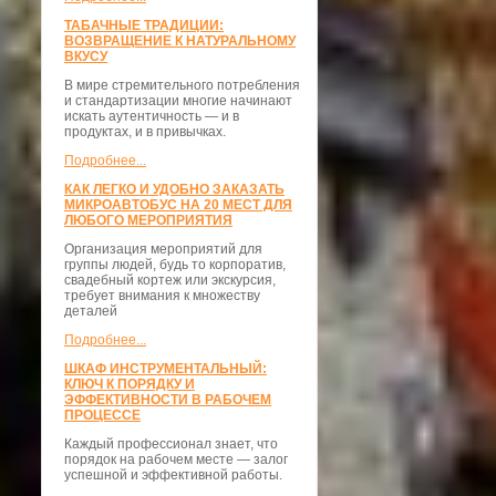
ТАБАЧНЫЕ ТРАДИЦИИ:
ВОЗВРАЩЕНИЕ К НАТУРАЛЬНОМУ
ВКУСУ
В мире стремительного потребления
и стандартизации многие начинают
искать аутентичность — и в
продуктах, и в привычках.
Подробнее...
КАК ЛЕГКО И УДОБНО ЗАКАЗАТЬ
МИКРОАВТОБУС НА 20 МЕСТ ДЛЯ
ЛЮБОГО МЕРОПРИЯТИЯ
Организация мероприятий для
группы людей, будь то корпоратив,
свадебный кортеж или экскурсия,
требует внимания к множеству
деталей
Подробнее...
ШКАФ ИНСТРУМЕНТАЛЬНЫЙ:
КЛЮЧ К ПОРЯДКУ И
ЭФФЕКТИВНОСТИ В РАБОЧЕМ
ПРОЦЕССЕ
Каждый профессионал знает, что
порядок на рабочем месте — залог
успешной и эффективной работы.